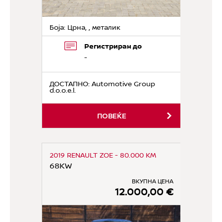
Боја: Црна, , металик
Регистриран до
-
ДОСТАПНО
: Automotive Group
d.o.o.e.l.
ПОВЕЌЕ
2019 RENAULT ZOE - 80.000 KM
68KW
ВКУПНА ЦЕНА
12.000,00 €