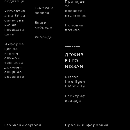
податоци
Пронајде
те
E-POWER
овластен
Регулатив
возила
застапник
а на ЕУ за
означува
Благи
ње на
Половни
хибриди
пневмати
возила
ците
Хибриди
_________
Информа
_______
ции за
итните
ДОЖИВ
служби -
ЕЈ ГО
техничка
NISSAN
документ
ација на
возилото
Nissan
Intelligen
t Mobility
Електриф
икација
Глобални сајтови
Правни информации