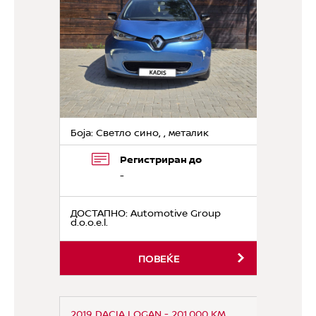
Боја: Светло сино, , металик
Регистриран до
-
ДОСТАПНО
: Automotive Group
d.o.o.e.l.
ПОВЕЌЕ
2019 DACIA LOGAN - 201.000 KM