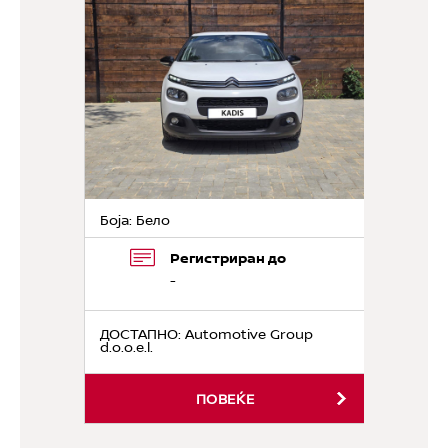
Боја: Бело
Регистриран до
-
ДОСТАПНО
: Automotive Group
d.o.o.e.l.
ПОВЕЌЕ