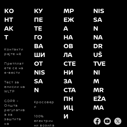
КО
КУ
МР
NIS
НТ
ПЕ
ЕЖ
SA
АК
ТЕ
А
N
Т
ГО
НА
NA
ВА
ОВ
DR
Контакти
ШИ
ЛА
UŠ
рајте нѐ
ОТ
СТЕ
TVE
Претплат
ете се на
NIS
НИ
NI
е-вести
SA
ЗА
M
Тест за
емисии на
N
СТА
MR
WLTP
ПН
EŽA
GDPR -
Кросовер
ИЦ
MA
Општа
и
регулатив
И
а за
100%
заштита
Facebook
Youtub
Tw
електрич
на
ни возила