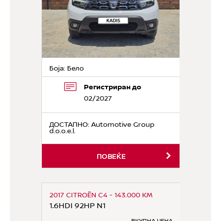
Боја: Бело
Регистриран до
02/2027
ДОСТАПНО
: Automotive Group
d.o.o.e.l.
ПОВЕЌЕ
2017 CITROËN C4 - 143.000 KM
1.6HDI 92HP N1
ВКУПНА ЦЕНА