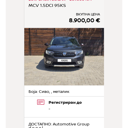
MCV 1.5DCI 95KS
ВКУПНА ЦЕНА
8.900,00 €
Боја: Сиво, , металик
Регистриран до
-
ДОСТАПНО
: Automotive Group
d.o.o.e.l.