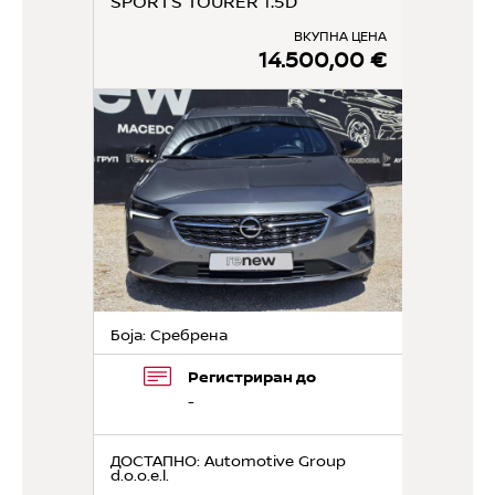
SPORTS TOURER 1.5D
ВКУПНА ЦЕНА
14.500,00 €
Боја: Сребрена
Регистриран до
-
ДОСТАПНО
: Automotive Group
d.o.o.e.l.