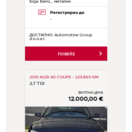
Боја: Бело, , металик
Регистриран до
-
ДОСТАПНО
: Automotive Group
d.o.o.e.l.
ПОВЕЌЕ
2010 AUDI A5 COUPE - 223.860 KM
2.7 TDI
ВКУПНА ЦЕНА
12.000,00 €